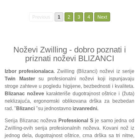
Previous
1
2
3
4
Next
Noževi Zwilling - dobro poznati i
priznati noževi BLIZANCI
Izbor profesionalaca
. Zwilling (Blizanci) noževi iz serije
Twin Master
su profesionalni noževi koji ispunjavaju
stroge zahteve u pogledu higijene, bezbednosti i kvaliteta.
Blizanac noževe
karakteriše dugotrajnost oštrice i (žuta)
neklizajuća, ergonomski oblikovana drška za bezbedan
rad. "
Blizanci
"su jednostavno
izvanredni.
Serija Blizanac noževa
Professional S
je samo jedna od
Zwilling-ovih serija profesionalnih noževa. Kovani nož iz
jednog dela, dugotrajnost oštrice, crna drška sa tri nitne,