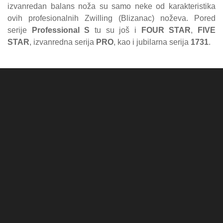
izvanredan balans noža su samo neke od karakteristika
ovih profesionalnih Zwilling (Blizanac) noževa. Pored
serije
Professional S
tu su još i
FOUR STAR
,
FIVE
STAR
, izvanredna serija
PRO
, kao i jubilarna serija
1731
.