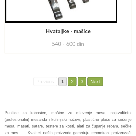
Hvataljke - mašice
540 - 600 din
Previous
1
2
3
Next
Punilice za kobasice, mašine za mlevenje mesa, najkvalitetni
(profesionalni) mesarski i kuhinjski noževi, plastične ploče za sečenje
mesa, masati, satare, testere za kosti, alati za čupanje rebara, sečke
za mes ... Kvalitet naših proizvoda garantuju renomirani proizvođači