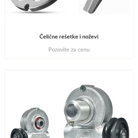
Čelične rešetke i noževi
Pozovite za cenu