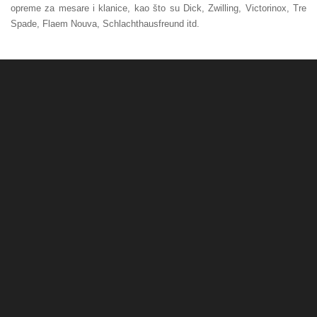
opreme za mesare i klanice, kao što su Dick, Zwilling, Victorinox, Tre
Spade, Flaem Nouva, Schlachthausfreund itd.