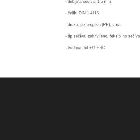
- debljina sečiva: 1.5 mm
- čelik: DIN 1.4116
- drška: polipropilen (PP), crna
- tip sečiva: zakrivljeno, feksibilno sečivo
- tvrdoća: 54 +/1 HRC