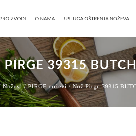
PROIZVODI
O NAMA
USLUGA OŠTRENJA NOŽEVA
 PIRGE 39315 BUTCH
/ Noževi
/ PIRGE noževi
/ Nož Pirge 39315 BUT