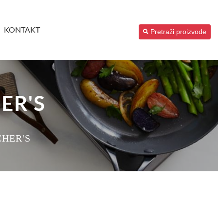
KONTAKT
Pretraži proizvode
ER'S
CHER'S