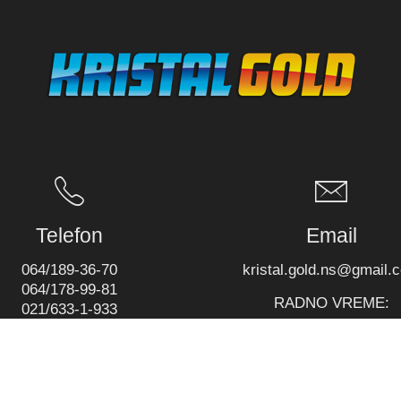
Telefon
Email
064/189-36-70
kristal.gold.ns@gmail.
064/178-99-81
RADNO VREME:
021/633-1-933
PON-PET: 08-16h
SUBOTA: 08-14h