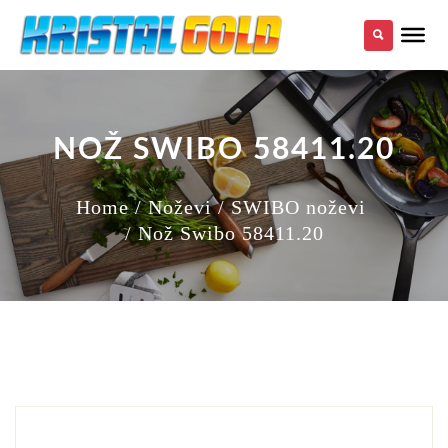
NOŽ SWIBO 58411.20
Home
/ Noževi
/ SWIBO noževi
/ Nož Swibo 58411.20