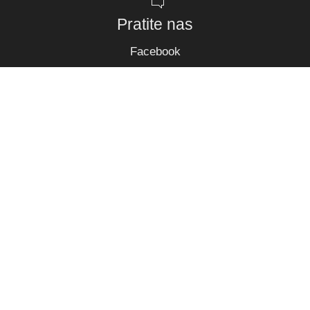
Pratite nas
Facebook
Copyright 2019 @ Kristal Gold - Alati i oprema za mesnu
industriju. Sva prava zadržana