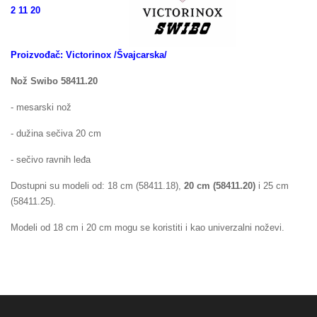
2 11 20
Proizvođač: Victorinox /Švajcarska/
Nož Swibo 58411.20
- mesarski nož
- dužina sečiva 20 cm
- sečivo ravnih leđa
Dostupni su modeli od: 18 cm (58411.18),
20 cm
(58411.20)
i 25 cm
(58411.25).
Modeli od 18 cm i 20 cm mogu se koristiti i kao univerzalni noževi.