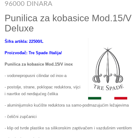
96000 DINARA
Punilica za kobasice Mod.15/V
Deluxe
Šifra artikla: 22500/L
Proizvođač: Tre Spade /Italija/
Punilica za kobasice Mod.15/V inox
- vodonepropusni cilindar od inox-a
- postolje, strane, poklopac reduktora, vijci
i navrtke od nerđajućeg čelika
- aluminijumsko kućište reduktora sa samo-podmazujućim ležajevima
- čelični zupčanici
- klip od tvrde plastike sa silikonskim zaptivačem i vazdušnim ventilom