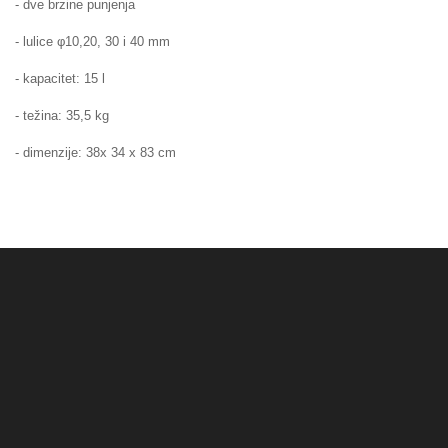
- dve brzine punjenja
- lulice φ10,20, 30 i 40 mm
- kapacitet: 15 l
- težina: 35,5 kg
- dimenzije: 38x 34 x 83 cm