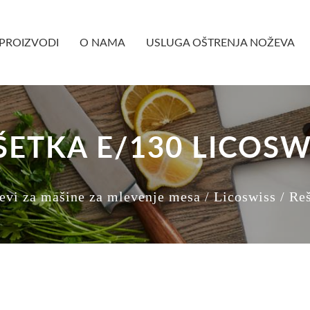
PROIZVODI
O NAMA
USLUGA OŠTRENJA NOŽEVA
ŠETKA E/130 LICOSW
ževi za mašine za mlevenje mesa
/ Licoswiss
/ Re