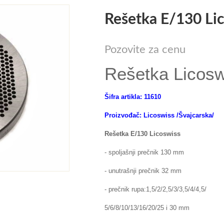
Rešetka E/130 Li
Pozovite za cenu
Rešetka Licosw
Šifra artikla: 11610
Proizvođač: Licoswiss /Švajcarska/
Rešetka E/130 Licoswiss
- spoljašnji prečnik 130 mm
- unutrašnji prečnik 32 mm
- prečnik rupa:1,5/2/2,5/3/3,5/4/4,5/
5/6/8/10/13/16/20/25 i 30 mm