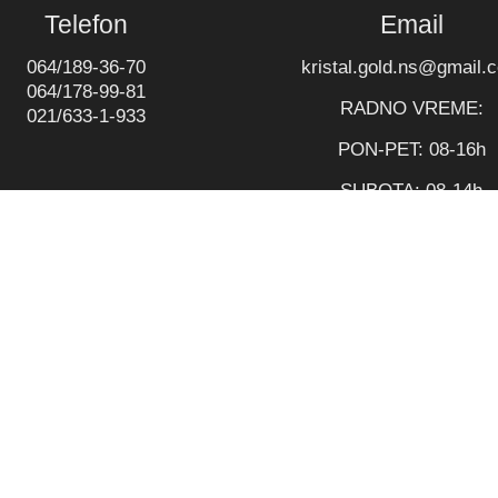
Telefon
Email
064/189-36-70
kristal.gold.ns@gmail.
064/178-99-81
RADNO VREME:
021/633-1-933
PON-PET: 08-16h
SUBOTA: 08-14h
019 @ Kristal Gold - Alati i oprema za mesnu industriju. Sva pr