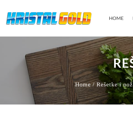
HOME
RE
Home
/ Rešetke i no