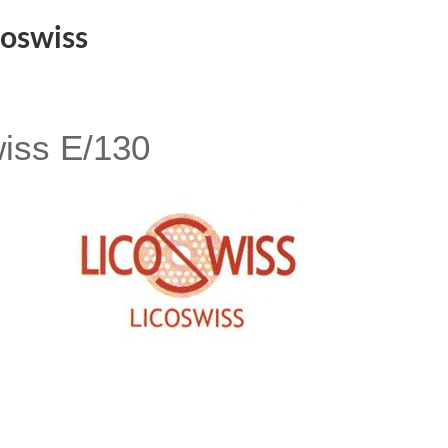
coswiss
iss E/130