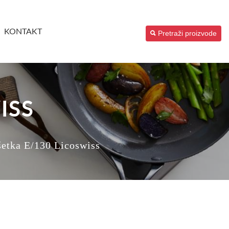
KONTAKT
Pretraži proizvode
ISS
šetka E/130 Licoswiss