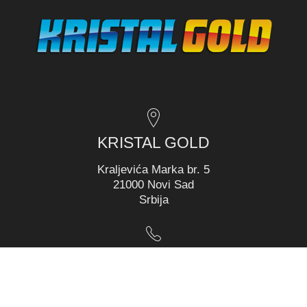
KRISTAL GOLD
Kraljevića Marka br. 5
21000 Novi Sad
Srbija
Telefon
064/189-36-70
064/178-99-81