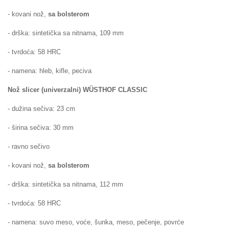
- kovani nož,
sa bolsterom
- drška: sintetička sa nitnama, 109 mm
- tvrdoća: 58 HRC
- namena: hleb, kifle, peciva
Nož slicer (univerzalni)
WÜSTHOF
CLASSIC
- dužina sečiva: 23 cm
- širina sečiva: 30 mm
- ravno sečivo
- kovani nož,
sa bolsterom
- drška: sintetička
sa nitnama
, 112 mm
- tvrdoća: 58 HRC
- namena: suvo meso, voće, šunka, meso, pečenje, povrće