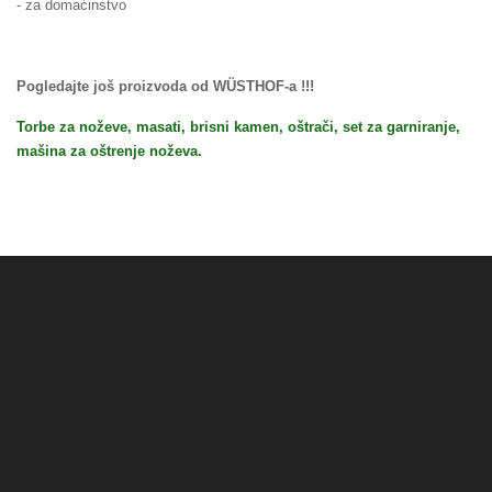
- za domaćinstvo
Pogledajte još proizvoda od
WÜSTHOF
-a !!!
Torbe za noževe,
masati,
brisni kamen,
oštrači,
set za garniranje,
mašina za oštrenje noževa.