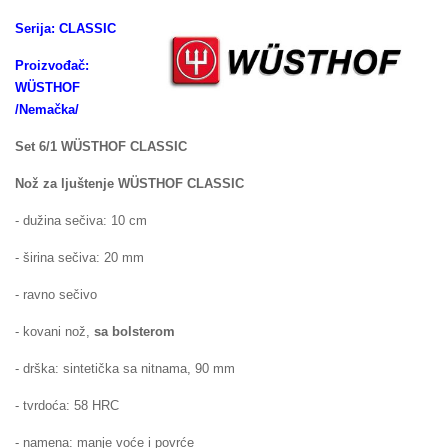
Serija: CLASSIC
Proizvođač:
WÜSTHOF
/Nemačka/
Set 6/1 WÜSTHOF CLASSIC
Nož za ljuštenje
WÜSTHOF
CLASSIC
- dužina sečiva: 10 cm
- širina sečiva: 20 mm
- ravno sečivo
- kovani nož,
sa bolsterom
- drška: sintetička
sa nitnama
, 90 mm
- tvrdoća: 58 HRC
- namena: manje voće i povrće