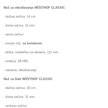
Nož za otkoštavanje
WÜSTHOF
CLASSIC
- dužina sečiva: 14 cm
- širina sečiva: 15 mm
- ravno sečivo
- kovani nož,
sa bolsterom
- drška: sintetička
sa nitnama
, 112 mm
- tvrdoća: 58 HRC
- namena: otkoštavanje
Nož za hleb
WÜSTHOF
CLASSIC
- dužina sečiva: 20 cm
- širina sečiva: 31 mm
- reckavo sečivo