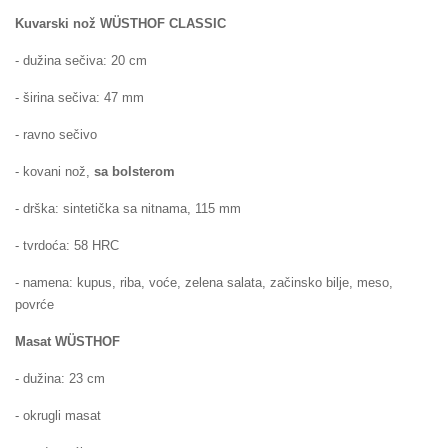
Kuvarski nož
WÜSTHOF
CLASSIC
- dužina sečiva: 20 cm
- širina sečiva: 47 mm
- ravno sečivo
- kovani nož,
sa bolsterom
- drška: sintetička
sa nitnama
, 115 mm
- tvrdoća: 58 HRC
- namena: kupus, riba, voće, zelena salata, začinsko bilje, meso,
povrće
Masat
WÜSTHOF
- dužina: 23 cm
- okrugli masat